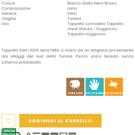
Colore
Bianco Giallo Nero Rosso
Composizione
Lana
Genere
Kilim
Origine
Tunisia
Uso
Tappeto comodino Tappeto
medi Stanza／Soggiorno
Tappeto soggiorno
Tappeto Kilim 100% lana fatta a mano da un artigiano proveniente
dai villaggi del sud della Tunisia. Pezzo unico tessuto senza
schema prestabilito.
a
c
h
PURA LANA
FATTO A MANO
PEZZO UNICO
AGGIUNGI AL CARRELLO