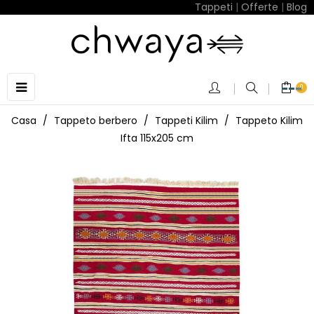
Tappeti
|
Offerte
|
Blog
navigazione
☰
0
Toggle
Casa
Tappeto berbero
Tappeti Kilim
Tappeto Kilim
Ifta 115x205 cm