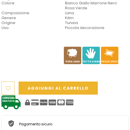
Colore
Bianco Giallo Marrone Nero
Rosa Verde
Composizione
Lana
Genere
Kilim
Origine
Tunisia
Uso
Piccola decorazione
a
c
h
PURA LANA
FATTO A MANO
PEZZO UNICO
AGGIUNGI AL CARRELLO
Pagamento sicuro