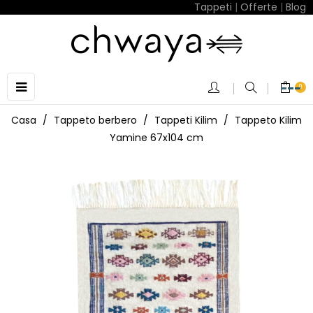
Tappeti
|
Offerte
|
Blog
navigazione
☰
0
Toggle
Casa
Tappeto berbero
Tappeti Kilim
Tappeto Kilim
Yamine 67x104 cm