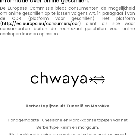
Informatie over online geschillen:
De Europese Commissie biedt consumenten de mogelijkheid
om online geschillen op te lossen volgens Art. 14 paragraaf 1 van
de ODR (platform voor geschillen). Het platform
(
http://ec.europa.eu/consumers/odr
) dient als site waar
consumenten buiten de rechtszaal geschillen voor online
aankopen kunnen oplossen.
Berbertapijten uit Tunesië en Marokko
Handgemaakte Tunesische en Marokkaanse tapijten van het
Berbertype, kelim en margoum.
Elk vloerkleed is uniek en combineert schoonheid, eenvoud