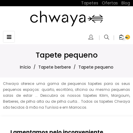
Tapetes
|
Ofertas
|
Blog
Toggle
☰
0
navigation
Tapete pequeno
Início
Tapete berbere
Tapete pequeno
Chwaya oferece uma gama de pequenos tapetes para os seus
pequenos espaços: quarto, escritório, oficina ou mesmo pequenas
salas de estar ... Descubra os nossos tapetes Kilim, Margoum,
Berberes, de pilha alta ou de pilha curta... Todos os tapetes Chwaya
são tecidos à mão na Tunísia e em Marrocos.
Lamentamos pelo inconveniente.