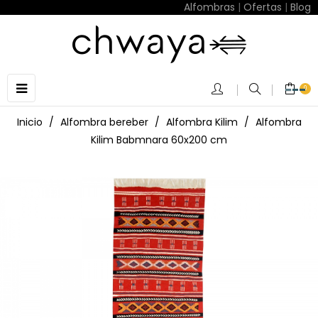
Alfombras
|
Ofertas
|
Blog
Navegación
☰
0
de
palanca
Inicio
Alfombra bereber
Alfombra Kilim
Alfombra
Kilim Babmnara 60x200 cm