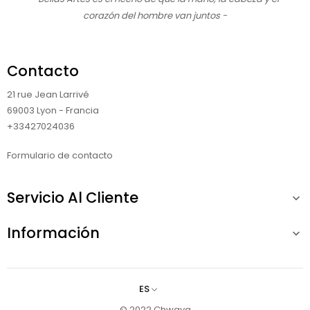
corazón del hombre van juntos -
Contacto
21 rue Jean Larrivé
69003 Lyon - Francia
+33427024036
Formulario de contacto
Servicio Al Cliente

Información

ES
© 2022 Chwaya