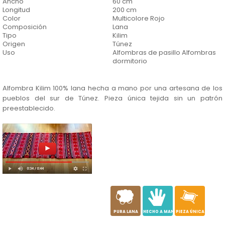
Ancho
60 cm
Longitud
200 cm
Color
Multicolore Rojo
Composición
Lana
Tipo
Kilim
Origen
Túnez
Uso
Alfombras de pasillo Alfombras
dormitorio
Alfombra Kilim 100% lana hecha a mano por una artesana de los
pueblos del sur de Túnez. Pieza única tejida sin un patrón
preestablecido.
a
c
h
PURA LANA
HECHO A MANO
PIEZA ÚNICA