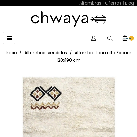
Alfombras
|
Ofertas
|
Blog
Navegación
☰
0
de
palanca
Inicio
Alfombras vendidas
Alfombra Lana alta Faouar
120x190 cm