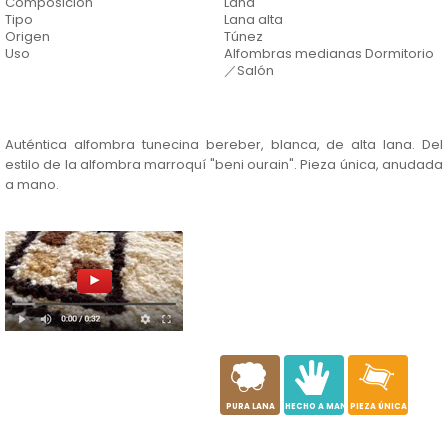
Composición
Lana
Tipo
Lana alta
Origen
Túnez
Uso
Alfombras medianas Dormitorio
／Salón
Auténtica alfombra tunecina bereber, blanca, de alta lana. Del
estilo de la alfombra marroquí "beni ourain". Pieza única, anudada
a mano.
a
c
h
PURA LANA
HECHO A MANO
PIEZA ÚNICA