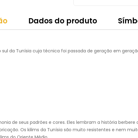
ão
Dados do produto
Símb
 sul da Tunísia cuja técnica foi passada de geração em geraçã
onia de seus padrões e cores. Eles lembram a história berbere d
bricação. Os kilims da Tunísia são muito resistentes e nem mui
lims do Oriente Médio.