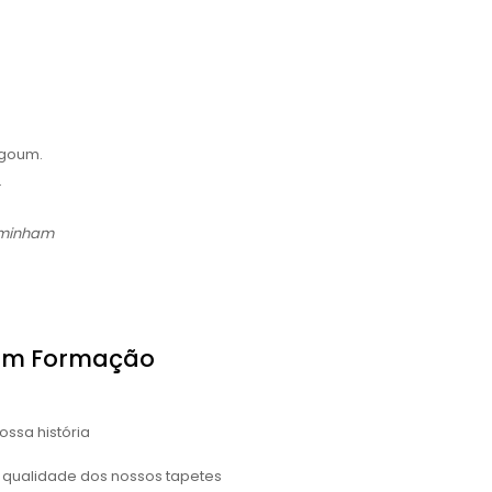
rgoum.
.
aminham
Em Formação
ossa história
 qualidade dos nossos tapetes