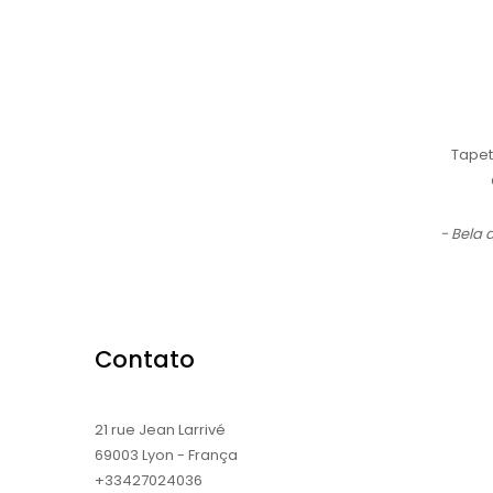
Tapet
- Bela
Contato
21 rue Jean Larrivé
69003 Lyon - França
+33427024036