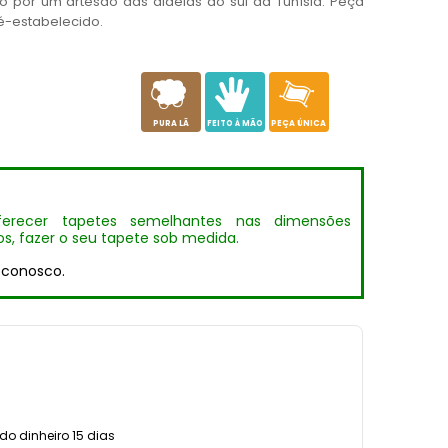
mão por um artesão das aldeias do sul da Tunísia. Peça
é-estabelecido.
a
c
h
PURA LÃ
FEITO À MÃO
PEÇA ÚNICA
erecer tapetes semelhantes nas dimensões
s, fazer o seu tapete sob medida.
 conosco.
o dinheiro 15 dias