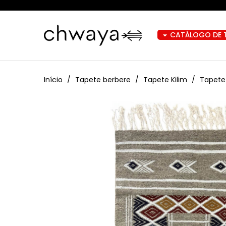
CATÁLOGO DE 
arrow_drop_down
Início
Tapete berbere
Tapete Kilim
Tapete 