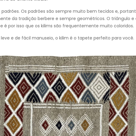
s e padrões. Os padrões são sempre muito bem tecidos e, portant
nte da tradição berbere e sempre geométricos. O triângulo e o 
 é por isso que os kilims são frequentemente muito coloridos.
eve e de fácil manuseio, o kilim é o tapete perfeito para você.