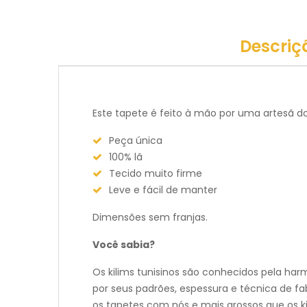
Descriç
Este tapete é feito à mão por uma artesã do
Peça única
100% lã
Tecido muito firme
Leve e fácil de manter
Dimensões sem franjas.
Você sabia?
Os kilims tunisinos são conhecidos pela harm
por seus padrões, espessura e técnica de fa
os tapetes com nós e mais grossos que os ki