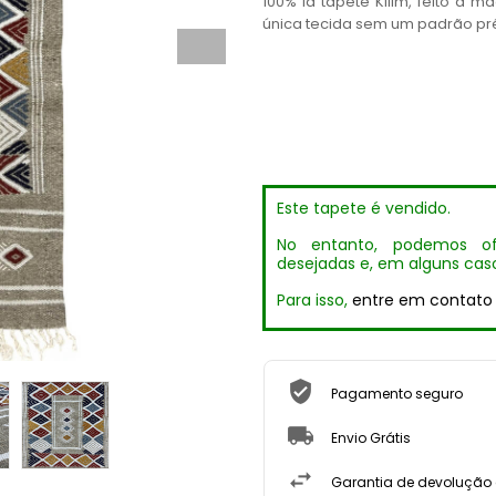
100% lã tapete Kilim, feito à 
única tecida sem um padrão pr
Este tapete é vendido.
No entanto, podemos of
desejadas e, em alguns caso
Para isso,
entre em contato
Pagamento seguro
Envio Grátis
Garantia de devolução d