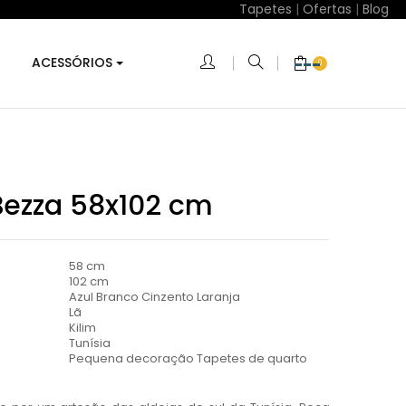
Tapetes
|
Ofertas
|
Blog
ACESSÓRIOS
0
Bezza 58x102 cm
58 cm
102 cm
Azul Branco Cinzento Laranja
Lã
Kilim
Tunísia
Pequena decoração Tapetes de quarto