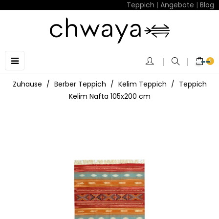
Teppich
|
Angebote
|
Blog
Umschalten
☰
0
der
Navigation
Zuhause
Berber Teppich
Kelim Teppich
Teppich
Kelim Nafta 105x200 cm