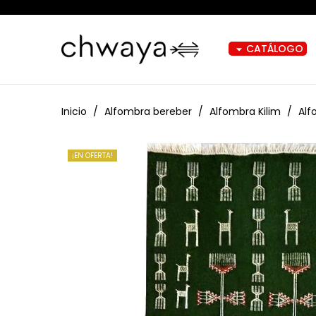
CATÁLOGO
arrow_drop_down
Inicio
Alfombra bereber
Alfombra Kilim
Alf
¡EN OFERTA!