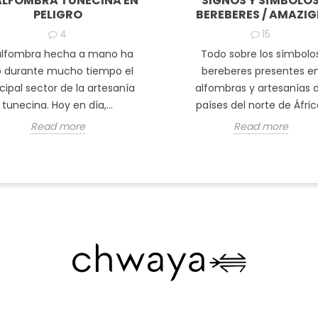
ALFOMBRA TUNECINA EN
SIGNOS Y SÍMBOLO
PELIGRO
BEREBERES / AMAZI
4
15
alfombra hecha a mano ha
Todo sobre los símbolo
o durante mucho tiempo el
bereberes presentes e
cipal sector de la artesanía
alfombras y artesanías 
tunecina. Hoy en día,...
países del norte de Áfric
Read more
Read more