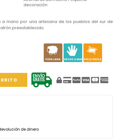
decoración
a a mano por una artesana de los pueblos del sur de
 patrón preestablecido.
a
c
h
PURA LANA
HECHO A MANO
PIEZA ÚNICA
ARRITO
devolución de dinero