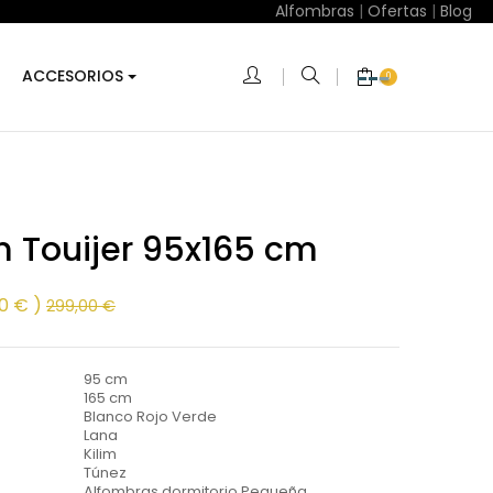
Alfombras
|
Ofertas
|
Blog
ACCESORIOS
0
m Touijer 95x165 cm
00 €
299,00 €
95 cm
165 cm
Blanco Rojo Verde
Lana
Kilim
Túnez
Alfombras dormitorio Pequeña