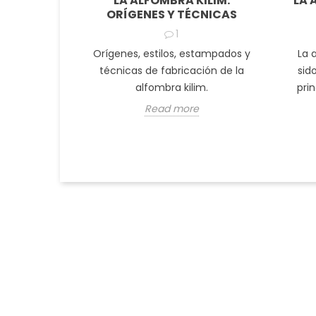
LA ALFOMBRA KILIM:
LA 
ORÍGENES Y TÉCNICAS
1
Orígenes, estilos, estampados y
La 
técnicas de fabricación de la
sid
alfombra kilim.
prin
Read more