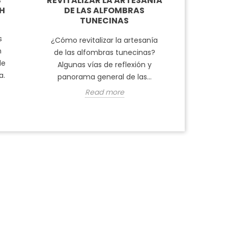
S
REVITALIZAR LA ARTESANÍA
PREPAR
GH
DE LAS ALFOMBRAS
TUNECINAS
Mucha
realiza
s
¿Cómo revitalizar la artesanía
mano, d
n
de las alfombras tunecinas?
lana has
de
Algunas vías de reflexión y
a.
panorama general de las...
Read more