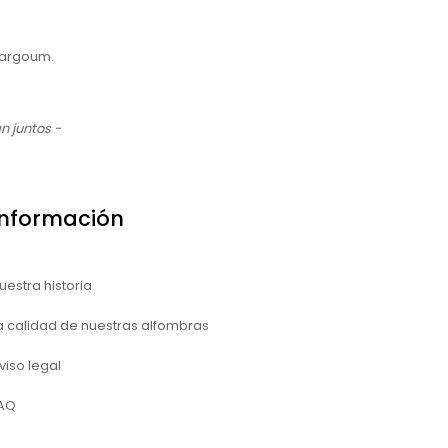
margoum.
n juntos -
Información
uestra historia
a calidad de nuestras alfombras
viso legal
AQ