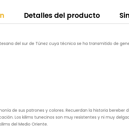
ón
Detalles del producto
Si
rtesana del sur de Túnez cuya técnica se ha transmitido de gen
onía de sus patrones y colores. Recuerdan la historia bereber de
icación. Los kilims tunecinos son muy resistentes y ni muy delga
lims del Medio Oriente.