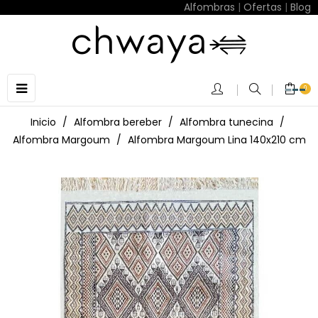
Alfombras
|
Ofertas
|
Blog
Navegación
☰
0
de
palanca
Inicio
Alfombra bereber
Alfombra tunecina
Alfombra Margoum
Alfombra Margoum Lina 140x210 cm