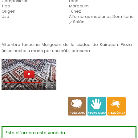
Composición
Lana
Tipo
Margoum
Origen
Túnez
Uso
Alfombras medianas Dormitorio
／Salón
Alfombra tunecina Margoum de la ciudad de Kairouan. Pieza
única hecha a mano por una hábil artesana.
a
c
h
PURA LANA
HECHO A MANO
PIEZA ÚNICA
Esta alfombra está vendida.