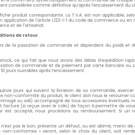
AYA confirmera systématiquement la commande de chaque clien
era considérée comme définitive qu’après l’encaissement du 
fiche produit correspondante. La T.V.A. est non applicable, sel
plication de l'article L123-1-1 du code de commerce ou en appl
ce et de l'artisanat.
nditions de retour
s lors de la passation de commande et dépendent du poids et du
 stock, ce qui fait que nous avons des délais d’expédition rap
passation de commande et de paiement par carte bancaire ou
0 jours ouvrables après l’encaissement.
 quinze jours qui suivent la livraison de sa commande, exerce
non-conformité du produit, le client doit nous le retourner c
ommagé ou sali) accompagné de tous accessoires éventuels, no
 facture (si reçue avec le colis) de façon à permettre de vous i
etour est accepté, nous procédons au remboursement. Si un r
it n’est pas le bon, présente un défaut, ou est abimé, merci de
ts non-conformes » seront, selon le choix du client, soit remb