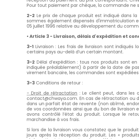
réception du paiement du prix correspondant. CHW
Pour tout paiement par chèque, la commande ne s
2-2
Le prix de chaque produit est indiqué dans la 
sommes également dispensés d'immatriculation en ap
05 juillet 1996 relative au développement du commer
• Article 3 - Livraison, délais d'expédition et co
3-1
Livraison : Les frais de livraison sont indiqué
certains pays au-delà d’un certain montant.
3-2
Délai d’expédition : tous nos produits sont en
indiquée préalablement) à partir de la date de 
virement bancaire, les commandes sont expédiées 1
3-3
Conditions de retour :
- Droit de rétractation
: Le client peut, dans les
contact@chwaya.com. En cas de rétractation ou de 
dans un parfait état de revente (non abîmé, end
de vos coordonnées ainsi que du bon de livraison et
avons contrôlé l’état du produit. Lorsque le r
marchandise à vos frais.
Si lors de la livraison vous constatez que le produ
jours après la réception du produit. Les « produi