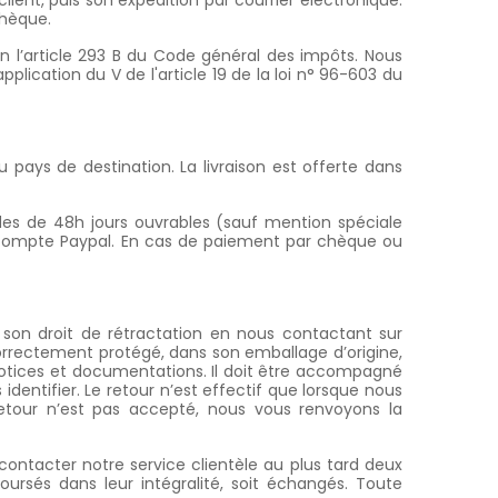
t, puis son expédition par courrier électronique.
chèque.
on l’article 293 B du Code général des impôts. Nous
ication du V de l'article 19 de la loi n° 96-603 du
 pays de destination. La livraison est offerte dans
ides de 48h jours ouvrables (sauf mention spéciale
 compte Paypal. En cas de paiement par chèque ou
r son droit de rétractation en nous contactant sur
orrectement protégé, dans son emballage d’origine,
tices et documentations. Il doit être accompagné
dentifier. Le retour n’est effectif que lorsque nous
etour n’est pas accepté, nous vous renvoyons la
 contacter notre service clientèle au plus tard deux
oursés dans leur intégralité, soit échangés. Toute