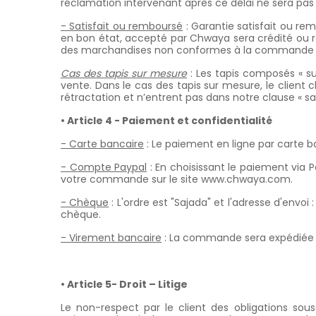
réclamation intervenant après ce délai ne sera pas
- Satisfait ou remboursé
: Garantie satisfait ou rem
en bon état, accepté par Chwaya sera crédité ou rem
des marchandises non conformes à la commande in
Cas des tapis sur mesure
: Les tapis composés « su
vente. Dans le cas des tapis sur mesure, le client ch
rétractation et n’entrent pas dans notre clause « sa
• Article 4 - Paiement et confidentialité
- Carte bancaire
: Le paiement en ligne par carte b
- Compte Paypal
: En choisissant le paiement via 
votre commande sur le site www.chwaya.com.
- Chèque
: L'ordre est "Sajada" et l'adresse d'env
chèque.
- Virement bancaire
: La commande sera expédiée 
• Article 5- Droit – Litige
Le non-respect par le client des obligations sou