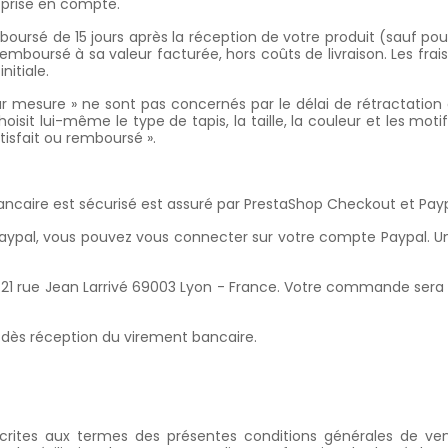
 prise en compte.
boursé de 15 jours après la réception de votre produit (sauf pou
boursé à sa valeur facturée, hors coûts de livraison. Les frais
itiale.
r mesure » ne sont pas concernés par le délai de rétractation de
oisit lui-même le type de tapis, la taille, la couleur et les mot
tisfait ou remboursé ».
ancaire est sécurisé est assuré par PrestaShop Checkout et Payp
Paypal, vous pouvez vous connecter sur votre compte Paypal. Un
oi : 21 rue Jean Larrivé 69003 Lyon - France. Votre commande se
dès réception du virement bancaire.
scrites aux termes des présentes conditions générales de ven