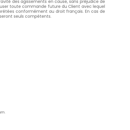
ravité des agissements en cause, sans préjudice de
refuser toute commande future du Client avec lequel
erprétées conformément au droit français. En cas de
s seront seuls compétents.
um.