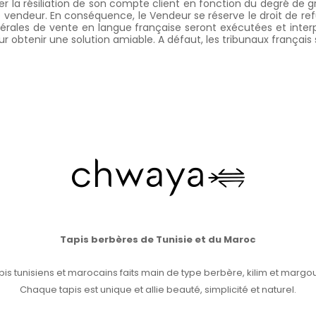
 la résiliation de son compte client en fonction du degré de g
le vendeur. En conséquence, le Vendeur se réserve le droit de 
 générales de vente en langue française seront exécutées et int
pour obtenir une solution amiable. A défaut, les tribunaux françai
Tapis berbères de Tunisie et du Maroc
pis tunisiens et marocains faits main de type berbère, kilim et margo
Chaque tapis est unique et allie beauté, simplicité et naturel.