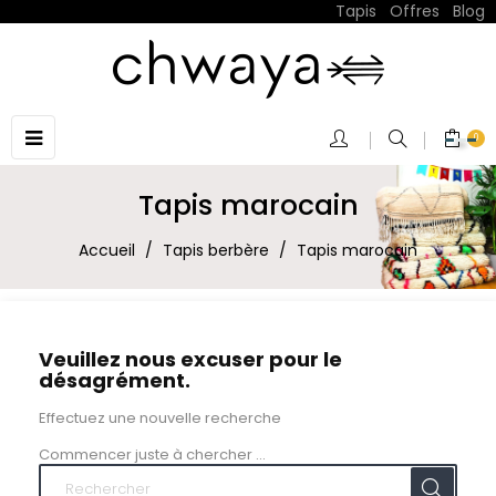
Tapis
|
Offres
|
Blog
Basculer
☰
0
la
navigation
Tapis marocain
Accueil
Tapis berbère
Tapis marocain
Veuillez nous excuser pour le
désagrément.
Effectuez une nouvelle recherche
Commencer juste à chercher ...