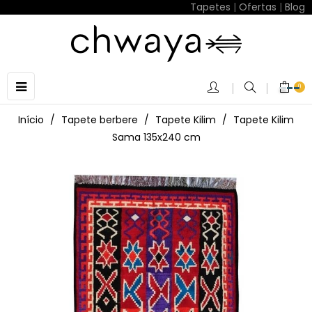
Tapetes
|
Ofertas
|
Blog
Toggle
☰
0
navigation
Início
Tapete berbere
Tapete Kilim
Tapete Kilim
Sama 135x240 cm