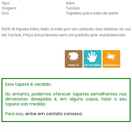
Tipo
Kilim
Origem
Tunísia
Uso
Tapetes para sala de estar
100% lã tapete Kilim, feito à mão por um artesão das aldeias do sul
da Tunísia. Peça única tecida sem um padrão pré-estabelecido.
a
c
h
PURA LÃ
FEITO À MÃO
PEÇA ÚNICA
Este tapete é vendido.
No entanto, podemos oferecer tapetes semelhantes nas
dimensões desejadas e, em alguns casos, fazer o seu
tapete sob medida.
Para isso,
entre em contato conosco.