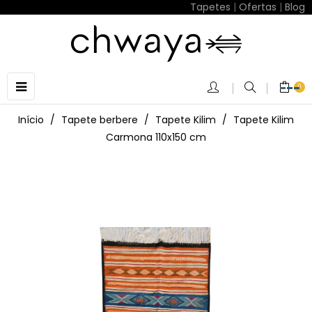
Tapetes
|
Ofertas
|
Blog
Toggle
☰
0
navigation
Início
Tapete berbere
Tapete Kilim
Tapete Kilim
Carmona 110x150 cm