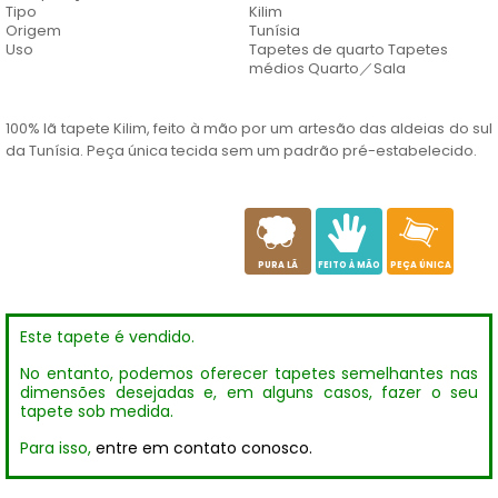
Tipo
Kilim
Origem
Tunísia
Uso
Tapetes de quarto Tapetes
médios Quarto／Sala
100% lã tapete Kilim, feito à mão por um artesão das aldeias do sul
da Tunísia. Peça única tecida sem um padrão pré-estabelecido.
a
c
h
PURA LÃ
FEITO À MÃO
PEÇA ÚNICA
Este tapete é vendido.
No entanto, podemos oferecer tapetes semelhantes nas
dimensões desejadas e, em alguns casos, fazer o seu
tapete sob medida.
Para isso,
entre em contato conosco.