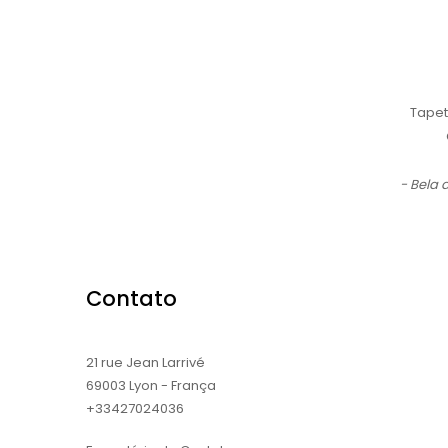
Tapet
- Bela
Contato
21 rue Jean Larrivé
69003 Lyon - França
+33427024036