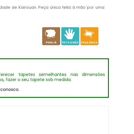
dade de Kairouan. Peça única feita à mão por uma
a
c
h
PURA LÃ
FEITO À MÃO
PEÇA ÚNICA
erecer tapetes semelhantes nas dimensões
s, fazer o seu tapete sob medida.
 conosco.