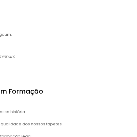
rgoum.
.
aminham
Em Formação
ossa história
 qualidade dos nossos tapetes
nformação legal