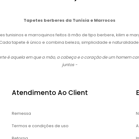
Tapetes berberes da Tunísia e Marrocos
es tunisinos e marroquinos feitos à mão de tipo berbere, kilim e ma
Cada tapete é único e combina beleza, simplicidade e naturalidade
 arte é aquela em que a mão, a cabeça e o coração de um homem c
juntos -
Atendimento Ao Client
Remessa
N
Termos e condições de uso
A
Retorna
I