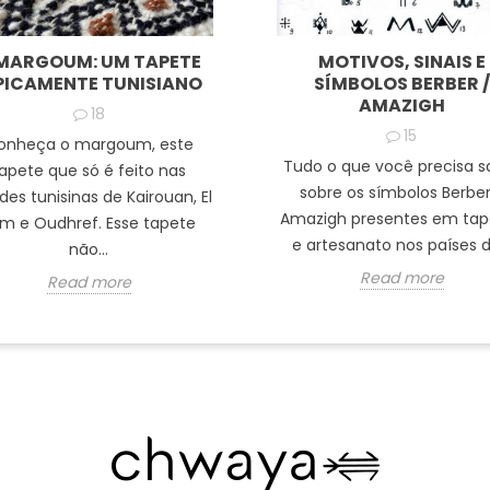
MARGOUM: UM TAPETE
MOTIVOS, SINAIS E
PICAMENTE TUNISIANO
SÍMBOLOS BERBER /
AMAZIGH
18
15
onheça o margoum, este
Tudo o que você precisa s
apete que só é feito nas
sobre os símbolos Berber
des tunisinas de Kairouan, El
Amazigh presentes em tap
m e Oudhref. Esse tapete
e artesanato nos países do
não...
Read more
Read more