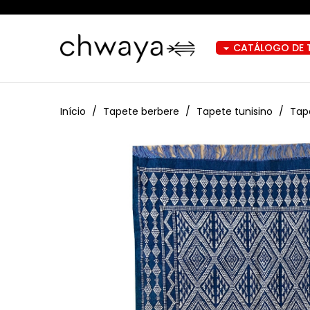
CATÁLOGO DE 
arrow_drop_down
Início
Tapete berbere
Tapete tunisino
Tap