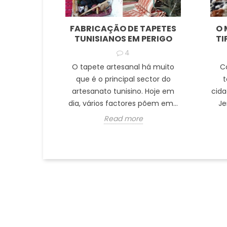
FABRICAÇÃO DE TAPETES
O 
TUNISIANOS EM PERIGO
TI
4
O tapete artesanal há muito
C
que é o principal sector do
t
artesanato tunisino. Hoje em
cida
dia, vários factores põem em...
Je
Read more