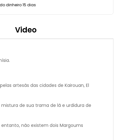
o dinheiro 15 dias
Video
ísia.
elas artesãs das cidades de Kairouan, El
istura de sua trama de lã e urdidura de
 entanto, não existem dois Margoums