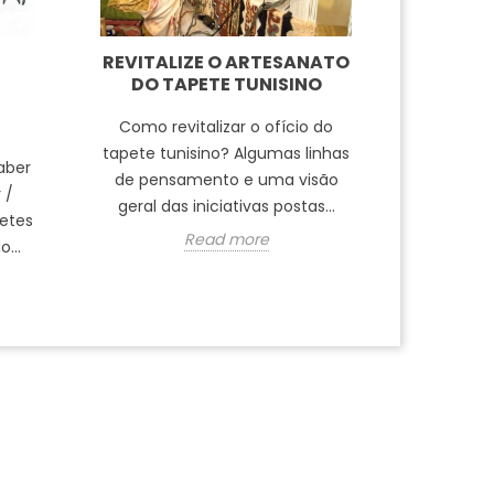
REVITALIZE O ARTESANATO
PRE
DO TAPETE TUNISINO
Muitas 
Como revitalizar o ofício do
todo o tr
tapete tunisino? Algumas linhas
tosquia
aber
de pensamento e uma visão
passand
 /
geral das iniciativas postas...
etes
Read more
...