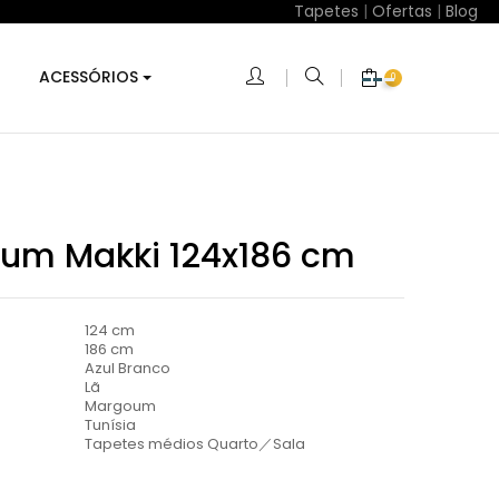
Tapetes
|
Ofertas
|
Blog
ACESSÓRIOS
0
um Makki 124x186 cm
124 cm
186 cm
Azul Branco
Lã
Margoum
Tunísia
Tapetes médios Quarto／Sala