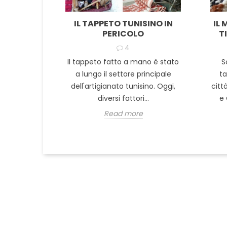
IL TAPPETO TUNISINO IN
IL
PERICOLO
T
4
Il tappeto fatto a mano è stato
S
a lungo il settore principale
ta
dell'artigianato tunisino. Oggi,
citt
diversi fattori...
e 
Read more