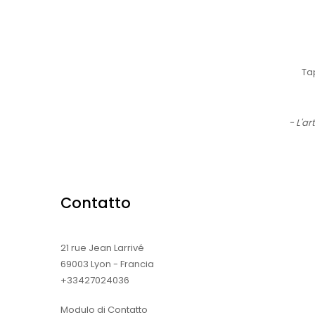
Tap
- L'ar
Contatto
21 rue Jean Larrivé
69003 Lyon - Francia
+33427024036
Modulo di Contatto