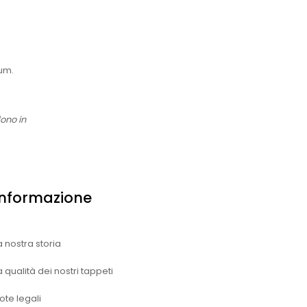
oum.
dono in
Informazione
a nostra storia
a qualità dei nostri tappeti
ote legali