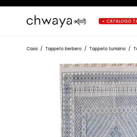
CATALOGO TA
arrow_drop_down
Casa
Tappeto berbero
Tappeto tunisino
T