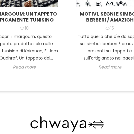
 MARGOUM: UN TAPPETO
MOTIVI, SEGNI E SIMB
IPICAMENTE TUNISINO
BERBERI / AMAZIGH
18
15
copri il margoum, questo
Tutto quello che c'è da sa
ppeto prodotto solo nelle
sui simboli berberi / amaz
à tunisine di Kairouan, El Jem
presenti sui tappeti e
Oudhref. Un tappeto del...
sull'artigianato nei paesi.
Read more
Read more