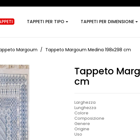
PPETI
TAPPETI PER TIPO
TAPPETI PER DIMENSIONE
appeto Margoum
Tappeto Margoum Medina 198x298 cm
Tappeto Mar
cm
Larghezza
Lunghezza
Colore
Composizione
Genere
Origine
Uso