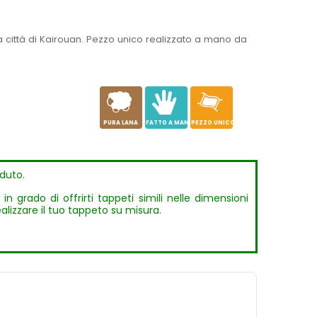
 città di Kairouan. Pezzo unico realizzato a mano da
a
c
h
PURA LANA
FATTO A MANO
PEZZO UNICO
duto.
 grado di offrirti tappeti simili nelle dimensioni
ealizzare il tuo tappeto su misura.