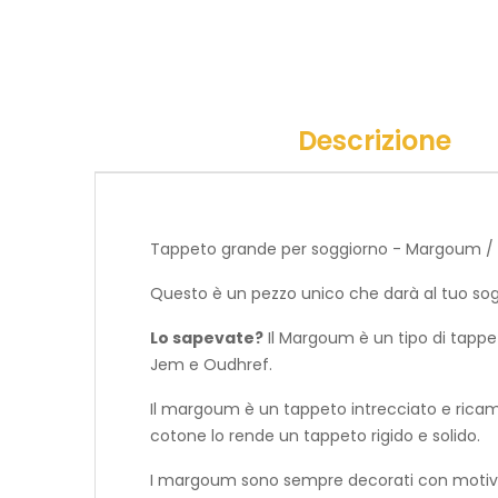
Descrizione
Tappeto grande per soggiorno - Margoum / Merg
Questo è un pezzo unico che darà al tuo so
Lo sapevate?
Il Margoum è un tipo di tappeto
Jem e Oudhref.
Il margoum è un tappeto intrecciato e ricamat
cotone lo rende un tappeto rigido e solido.
I margoum sono sempre decorati con motivi a