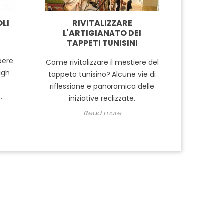
OLI
RIVITALIZZARE
PREPARA
L'ARTIGIANATO DEI
TAPPETI TUNISINI
Molte ar
tutto il
pere
Come rivitalizzare il mestiere del
tosatura d
igh
tappeto tunisino? Alcune vie di
alla
riflessione e panoramica delle
..
iniziative realizzate.
Read more