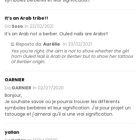
It’s an Arab tribe!!
Da:
Soso
In
23/02/2021
It’s an Arab not a berber. Ouled nails are Arabs!!
Risposto da:
Aurélie
In
23/02/2021
Yes you're right, the aim is not to show whether the girl
from Ouled Nail is Arab or Berber but to show her tattoos
of Berber origin.
GARNIER
Da:
GARNIER
In
02/07/2020
Bonjour,
Je souhaite savoir où je pourrai trouver les différents
symboles berbères et leur signification. J'ai pour projet un
tatouage et j'aimerai qu'il ai une vrai signification.
yallan