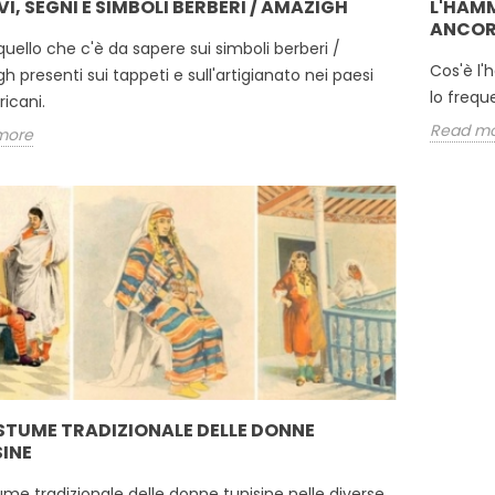
I, SEGNI E SIMBOLI BERBERI / AMAZIGH
L'HAM
ANCOR
quello che c'è da sapere sui simboli berberi /
Cos'è l
 presenti sui tappeti e sull'artigianato nei paesi
lo frequ
icani.
Read m
more
STUME TRADIZIONALE DELLE DONNE
INE
tume tradizionale delle donne tunisine nelle diverse