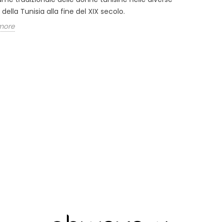
one della lana
Acque floreali / idrolati in
Par
 della Tunisia alla fine del XIX secolo.
Tunisia: distillazione e
fr
more
iane fanno ancora
virtù
Lo 
oro a mano, dalla
Scoperta del metodo
fra
la lana alla
artigianale di distillazione delle
ott
la selezione della...
acque floreali e delle loro virtù.
paro
Read more
Rea