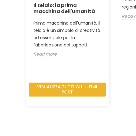
rtigianato
Il telaio: la prima
Preparazi
regioni
ini
macchina dell'umanità
Read 
Molte artig
 mestiere
Prima macchina dell'umanità, il
tutto il lav
o? Alcune
telaio è un simbolo di creatività
tosatura del
 panoramica
ed essenziale per la
tessitura, al
zate.
fabbricazione dei tappeti.
Read more
Read more
VISUALIZZA TUTTI GLI ULTIMI
POST