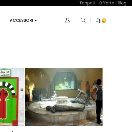
Tappeti
|
Offerte
|
Blog
ACCESSORI
0