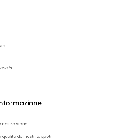
oum.
dono in
Informazione
a nostra storia
a qualità dei nostri tappeti