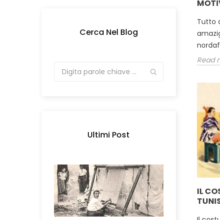
MOTIV
Tutto 
Cerca Nel Blog
amazigh
nordafr
Read 
Ultimi Post
IL CO
TUNIS
Il cos