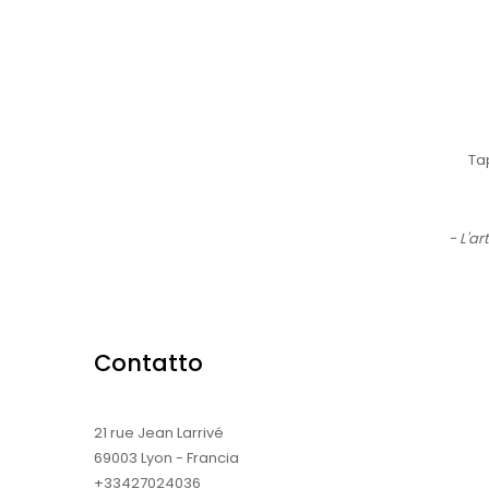
Tap
- L'ar
Contatto
21 rue Jean Larrivé
69003 Lyon - Francia
+33427024036