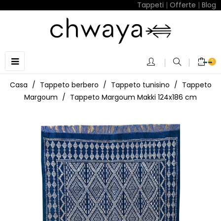
Tappeti
|
Offerte
|
Blog
navigazione
☰
0
Toggle
Casa
Tappeto berbero
Tappeto tunisino
Tappeto
Margoum
Tappeto Margoum Makki 124x186 cm