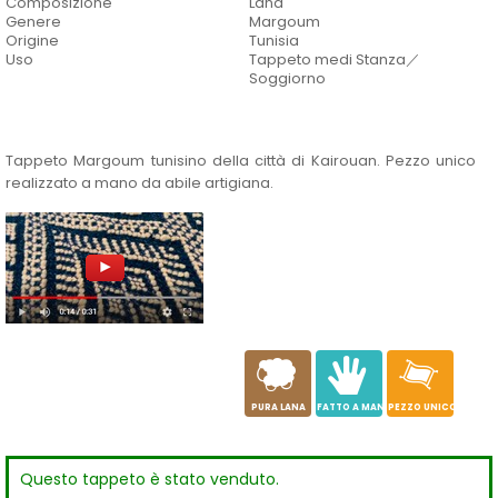
Composizione
Lana
Genere
Margoum
Origine
Tunisia
Uso
Tappeto medi Stanza／
Soggiorno
Tappeto Margoum tunisino della città di Kairouan. Pezzo unico
realizzato a mano da abile artigiana.
a
c
h
PURA LANA
FATTO A MANO
PEZZO UNICO
Questo tappeto è stato venduto.