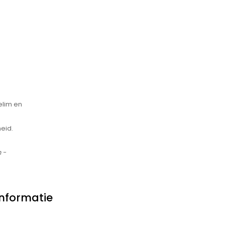
elim en
eid.
 -
Informatie