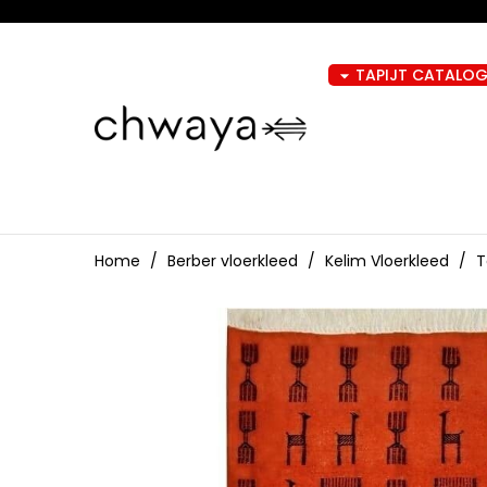
TAPIJT CATALO
arrow_drop_down
Home
Berber vloerkleed
Kelim Vloerkleed
T