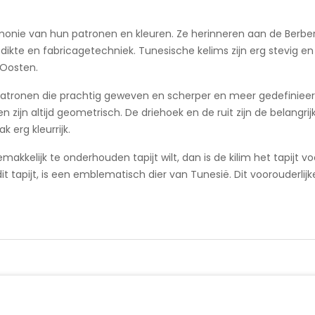
nie van hun patronen en kleuren. Ze herinneren aan de Berber
 dikte en fabricagetechniek. Tunesische kelims zijn erg stevig en
-Oosten.
en patronen die prachtig geweven en scherper en meer gedefiniee
en zijn altijd geometrisch. De driehoek en de ruit zijn de belan
 erg kleurrijk.
akkelijk te onderhouden tapijt wilt, dan is de kilim het tapijt voo
it tapijt, is een emblematisch dier van Tunesië. Dit voorouderli