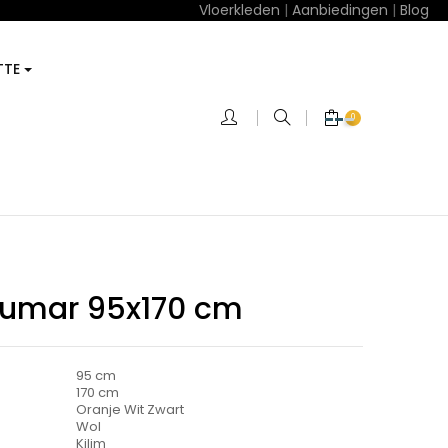
Vloerkleden
|
Aanbiedingen
|
Blog
TTE
0
Azumar 95x170 cm
95 cm
170 cm
Oranje Wit Zwart
Wol
Kilim