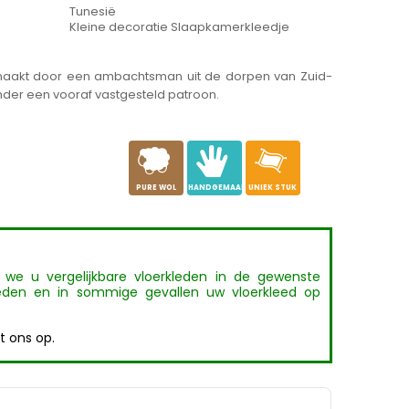
Tunesië
Kleine decoratie Slaapkamerkleedje
emaakt door een ambachtsman uit de dorpen van Zuid-
nder een vooraf vastgesteld patroon.
a
c
h
PURE WOL
HANDGEMAAKT
UNIEK STUK
t we u vergelijkbare vloerkleden in de gewenste
den en in sommige gevallen uw vloerkleed op
 ons op.