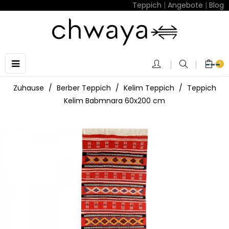
Teppich
|
Angebote
|
Blog
Umschalten
☰
0
der
Navigation
Zuhause
Berber Teppich
Kelim Teppich
Teppich
Kelim Babmnara 60x200 cm