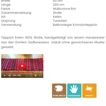
Breite
60 cm
Länge
200 cm
Farbe
Multicolore Rot
Zusammensetzung
Wolle
Art
Kelim
Ursprung
Tunesien
Verwendung
Bettvorleger Korridorteppich
Teppich Kelim 100% Wolle, handgefertigt von einem Handwerker
aus den Dörfern Südtunesiens. Unikat ohne gewachsenes Muster
gewebt.
a
c
h
PURE WOLLE
HANDMADE
UNIKAT