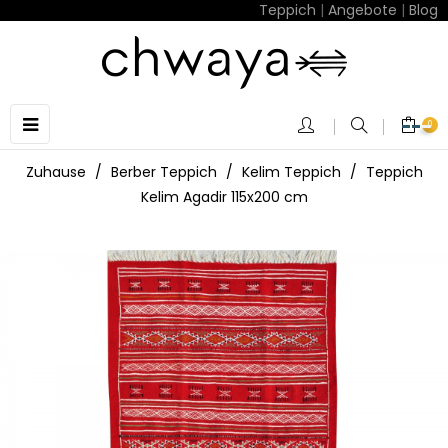
Teppich
|
Angebote
|
Blog
Umschalten
☰
0
der
Navigation
Zuhause
Berber Teppich
Kelim Teppich
Teppich
Kelim Agadir 115x200 cm