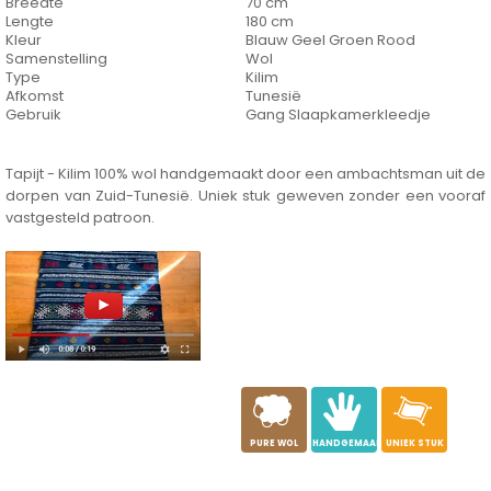
Breedte
70 cm
Lengte
180 cm
Kleur
Blauw Geel Groen Rood
Samenstelling
Wol
Type
Kilim
Afkomst
Tunesië
Gebruik
Gang Slaapkamerkleedje
Tapijt - Kilim 100% wol handgemaakt door een ambachtsman uit de
dorpen van Zuid-Tunesië. Uniek stuk geweven zonder een vooraf
vastgesteld patroon.
a
c
h
PURE WOL
HANDGEMAAKT
UNIEK STUK