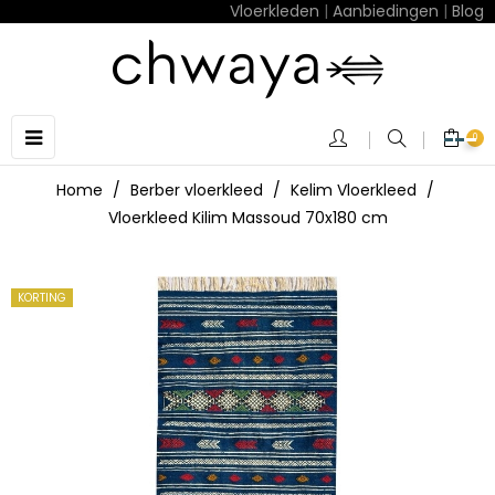
Vloerkleden
|
Aanbiedingen
|
Blog
Toggle
☰
0
navigation
Home
Berber vloerkleed
Kelim Vloerkleed
Vloerkleed Kilim Massoud 70x180 cm
KORTING