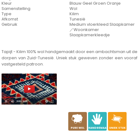
Kleur
Blauw Geel Groen Oranje
Samenstelling
Wol
Type
Kilim
Afkomst
Tunesië
Gebruik
Medium vloerkleed Slaapkamer
／Woonkamer
Slaapkamerkleedje
Tapijt - Kilim 100% wol handgemaakt door een ambachtsman uit de
dorpen van Zuid-Tunesië. Uniek stuk geweven zonder een vooraf
vastgesteld patroon.
a
c
h
PURE WOL
HANDGEMAAKT
UNIEK STUK