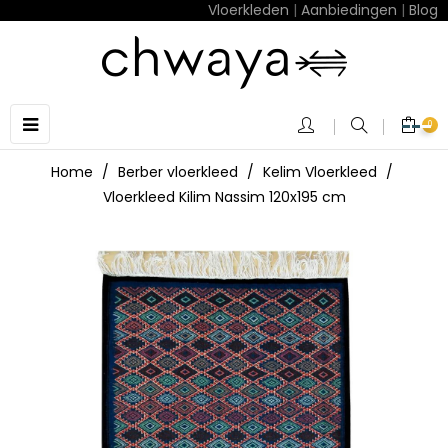
Vloerkleden
|
Aanbiedingen
|
Blog
Toggle
☰
0
navigation
Home
Berber vloerkleed
Kelim Vloerkleed
Vloerkleed Kilim Nassim 120x195 cm