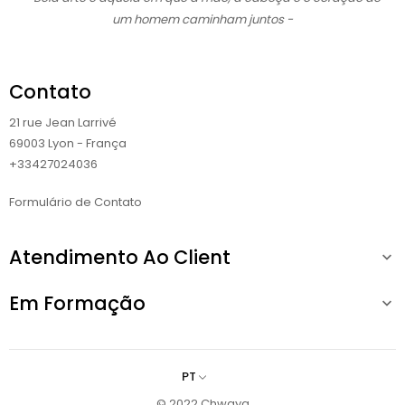
um homem caminham juntos -
Contato
21 rue Jean Larrivé
69003 Lyon - França
+33427024036
Formulário de Contato
Atendimento Ao Client

Em Formação

PT
© 2022 Chwaya