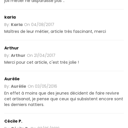
joli métier ne disparaisse pas ..
karla
By:
Karla
On
04/08/2017
Maîtres de leur métier, article très fascinant, merci
Arthur
By:
Arthur
On
21/04/2017
Merci pour cet article, c'est très jolie !
Aurélie
By:
Aurélie
On
03/05/2016
En effet à moins que des jeunes décident de faire revivre
cet artisanat, je pense que ceux qui subsistent encore sont
les derniers nattiers.
Cécile P.