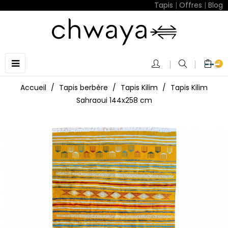
Tapis
|
Offres
|
Blog
Basculer
☰
0
la
navigation
Accueil
Tapis berbère
Tapis Kilim
Tapis Kilim
Sahraoui 144x258 cm