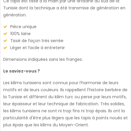
Ce tapis est tissé à la main par une artisane du sud de la
Tunisie dont la technique a été transmise de génération en
génération.
Pièce unique
100% laine
Tissé de façon très serrée
Léger et facile à entretenir
Dimensions indiquées sans les franges.
Le saviez-vous ?
Les kilims tunisiens sont connus pour l’harmonie de leurs
motifs et de leurs couleurs. Ils rappellent l'histoire berbère de
la Tunisie et diffèrent du kilim turc ou perse par leurs motifs,
leur épaisseur et leur technique de fabrication. Très solides,
les kilims tunisiens ne sont ni trop fins ni trop épais. Ils ont la
particularité d'être plus légers que les tapis à points noués et
plus épais que les kilims du Moyen-Orient.