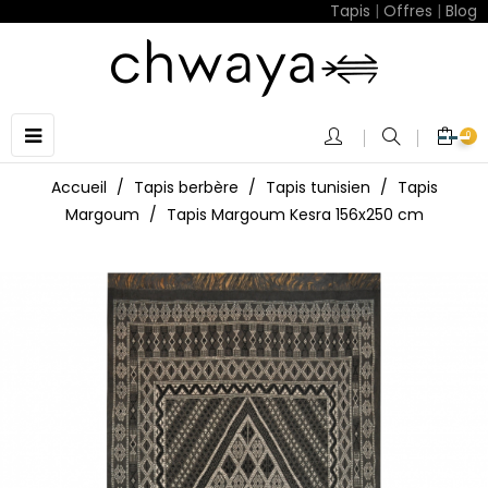
Tapis
|
Offres
|
Blog
Basculer
☰
0
la
navigation
Accueil
Tapis berbère
Tapis tunisien
Tapis
Margoum
Tapis Margoum Kesra 156x250 cm