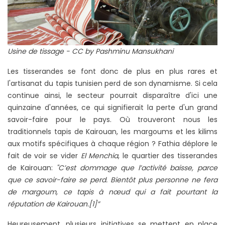
Usine de tissage - CC by Pashminu Mansukhani
Les tisserandes se font donc de plus en plus rares et
l'artisanat du tapis tunisien perd de son dynamisme. Si cela
continue ainsi, le secteur pourrait disparaître d'ici une
quinzaine d'années, ce qui signifierait la perte d'un grand
savoir-faire pour le pays. Où trouveront nous les
traditionnels tapis de Kairouan, les margoums et les kilims
aux motifs spécifiques à chaque région ? Fathia déplore le
fait de voir se vider
El Menchia
, le quartier des tisserandes
de Kairouan:
"C’est dommage que l’activité baisse, parce
que ce savoir-faire se perd. Bientôt plus personne ne fera
de margoum, ce tapis à nœud qui a fait pourtant la
réputation de Kairouan.[1]”
Heureusement, plusieurs initiatives se mettent en place