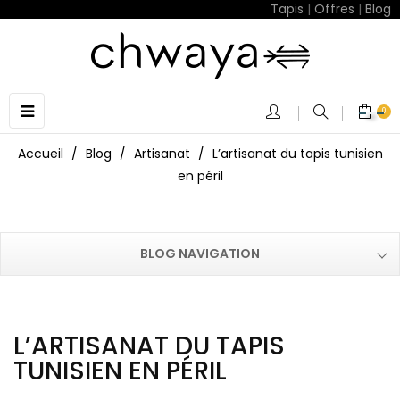
Tapis
|
Offres
|
Blog
Basculer
☰
0
la
navigation
Accueil
Blog
Artisanat
L’artisanat du tapis tunisien
en péril
BLOG NAVIGATION
L’ARTISANAT DU TAPIS
TUNISIEN EN PÉRIL