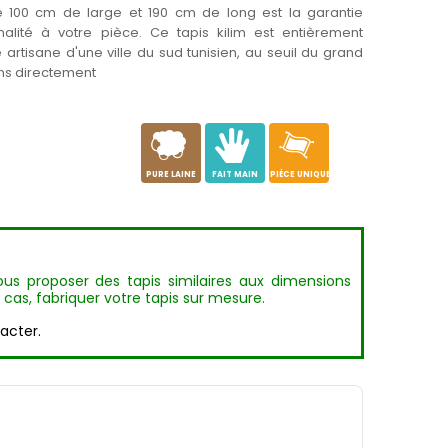
 100 cm de large et 190 cm de long est la garantie
nalité à votre pièce. Ce tapis kilim est entièrement
artisane d'une ville du sud tunisien, au seuil du grand
ons directement
a
c
h
PURE LAINE
FAIT MAIN
PIÈCE UNIQUE
us proposer des tapis similaires aux dimensions
 cas, fabriquer votre tapis sur mesure.
acter.