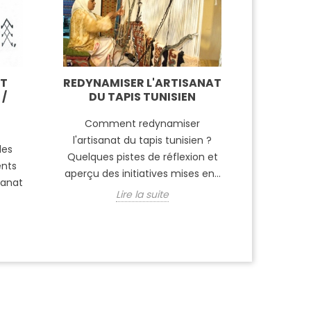
ET
REDYNAMISER L'ARTISANAT
LA PR
/
DU TAPIS TUNISIEN
Comment redynamiser
De no
l'artisanat du tapis tunisien ?
réalisent
les
Quelques pistes de réflexion et
travail à
ents
aperçu des initiatives mises en...
la la
isanat
Lire la suite