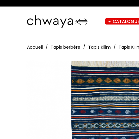
CATALOGUE
arrow_drop_down
Accueil
Tapis berbère
Tapis Kilim
Tapis Kil