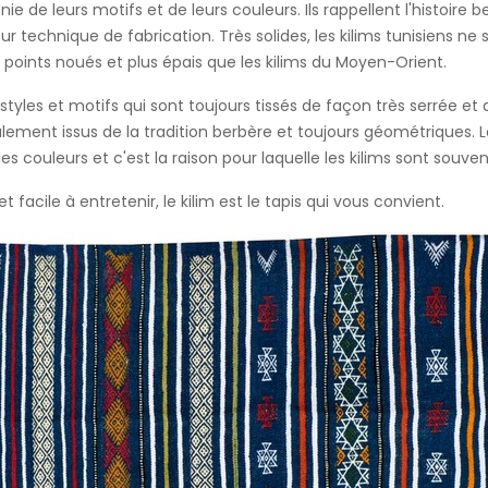
e de leurs motifs et de leurs couleurs. Ils rappellent l'histoire b
r technique de fabrication. Très solides, les kilims tunisiens ne son
 à points noués et plus épais que les kilims du Moyen-Orient.
tyles et motifs qui sont toujours tissés de façon très serrée et
alement issus de la tradition berbère et toujours géométriques. Le
es couleurs et c'est la raison pour laquelle les kilims sont souven
et facile à entretenir, le kilim est le tapis qui vous convient.