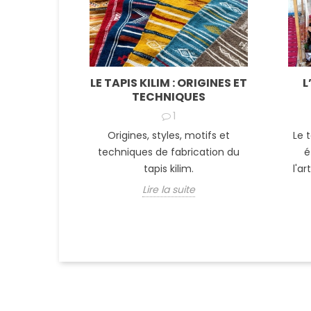
LE TAPIS KILIM : ORIGINES ET
L
TECHNIQUES
1
Origines, styles, motifs et
Le 
techniques de fabrication du
é
tapis kilim.
l'ar
Lire la suite