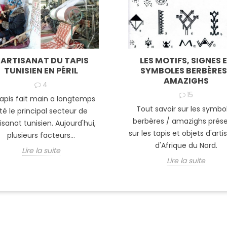
’ARTISANAT DU TAPIS
LES MOTIFS, SIGNES 
TUNISIEN EN PÉRIL
SYMBOLES BERBÈRES 
AMAZIGHS
4
15
tapis fait main a longtemps
Tout savoir sur les symbo
té le principal secteur de
berbères / amazighs prés
tisanat tunisien. Aujourd'hui,
sur les tapis et objets d'art
plusieurs facteurs...
d'Afrique du Nord.
Lire la suite
Lire la suite