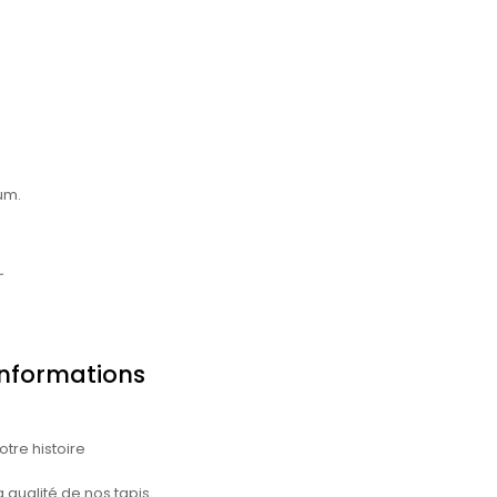
um.
-
Informations
otre histoire
a qualité de nos tapis