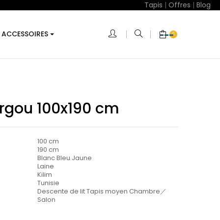
Tapis
|
Offres
|
Blog
ACCESSOIRES
0
argou 100x190 cm
100 cm
190 cm
Blanc Bleu Jaune
Laine
Kilim
Tunisie
Descente de lit Tapis moyen Chambre／
Salon