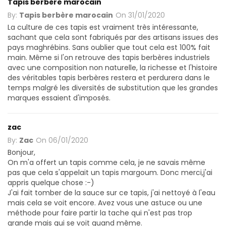
Tapis berbère marocain
By:
Tapis berbère marocain
On
31/01/2020
La culture de ces tapis est vraiment très intéressante,
sachant que cela sont fabriqués par des artisans issues des
pays maghrébins. Sans oublier que tout cela est 100% fait
main. Même si l'on retrouve des tapis berbères industriels
avec une composition non naturelle, la richesse et l'histoire
des véritables tapis berbères restera et perdurera dans le
temps malgré les diversités de substitution que les grandes
marques essaient d'imposés.
zac
By:
Zac
On
06/01/2020
Bonjour,
On m'a offert un tapis comme cela, je ne savais même
pas que cela s'appelait un tapis margoum. Donc merci,j'ai
appris quelque chose :-)
J'ai fait tomber de la sauce sur ce tapis, j'ai nettoyé à l'eau
mais cela se voit encore. Avez vous une astuce ou une
méthode pour faire partir la tache qui n'est pas trop
grande mais qui se voit quand même.