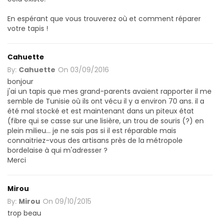
En espérant que vous trouverez où et comment réparer
votre tapis !
Cahuette
By:
Cahuette
On
03/09/2016
bonjour
j'ai un tapis que mes grand-parents avaient rapporter il me
semble de Tunisie où ils ont vécu il y a environ 70 ans. il a
été mal stocké et est maintenant dans un piteux état
(fibre qui se casse sur une lisière, un trou de souris (?) en
plein milieu... je ne sais pas si il est réparable mais
connaitriez-vous des artisans près de la métropole
bordelaise à qui m'adresser ?
Merci
Mirou
By:
Mirou
On
09/10/2015
trop beau