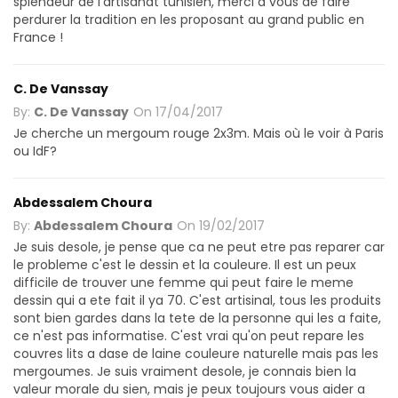
splendeur de l'artisanat tunisien, merci à vous de faire
perdurer la tradition en les proposant au grand public en
France !
C. De Vanssay
By:
C. De Vanssay
On
17/04/2017
Je cherche un mergoum rouge 2x3m. Mais où le voir à Paris
ou IdF?
Abdessalem Choura
By:
Abdessalem Choura
On
19/02/2017
Je suis desole, je pense que ca ne peut etre pas reparer car
le probleme c'est le dessin et la couleure. Il est un peux
difficile de trouver une femme qui peut faire le meme
dessin qui a ete fait il ya 70. C'est artisinal, tous les produits
sont bien gardes dans la tete de la personne qui les a faite,
ce n'est pas informatise. C'est vrai qu'on peut repare les
couvres lits a dase de laine couleure naturelle mais pas les
mergoumes. Je suis vraiment desole, je connais bien la
valeur morale du sien, mais je peux toujours vous aider a