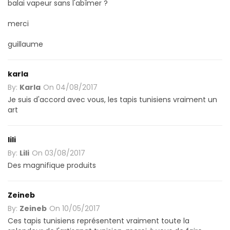
balai vapeur sans l'abîmer ?
merci
guillaume
karla
By:
Karla
On
04/08/2017
Je suis d'accord avec vous, les tapis tunisiens vraiment un
art
lili
By:
Lili
On
03/08/2017
Des magnifique produits
Zeineb
By:
Zeineb
On
10/05/2017
Ces tapis tunisiens représentent vraiment toute la